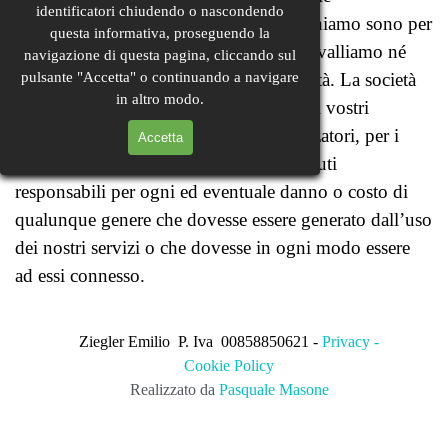
identificatori chiudendo o nascondendo
informazioni qui reperite. I link che forniamo sono per
questa informativa, proseguendo la
vostra pura e semplice comodità. Non avalliamo né
navigazione di questa pagina, cliccando sul
pulsante "Accetta" o continuando a navigare
raccomandiamo i servizi di alcuna società. La società
in altro modo.
che selezionate è la sola responsabile nei vostri
confronti e/o nei confronti di altri utilizzatori, per i
Accetta
propri servizi. Non potremo essere ritenuti
responsabili per ogni ed eventuale danno o costo di
qualunque genere che dovesse essere generato dall’uso
dei nostri servizi o che dovesse in ogni modo essere
ad essi connesso.
Ziegler Emilio P. Iva 00858850621 -
Privacy -
Cookie Policy
Realizzato da
Pasquale Masone
Torna ai contenuti